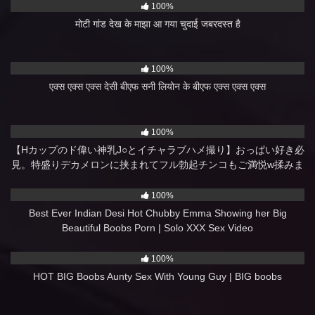
100%
मोटी गांड देख के माझा आ गया चुदाई जबरदस्त है
2K
07:00
100%
एक्स एक्स एक्स देसी बीएफ सनी लियोन के बीएफ एक्स एक्स एक्स
2K
12:00
100%
【Hカップのド偉い神乳J○とイチャラブハメ撮り】おっぱい好き必
見。特盛りデカメロンに挟まれてフル勃起チンコもご満悦w揉みま
くり、舐めまくり、挟みまくりのおっぱい尽くしの生ハメSEX2回
598
10:00
戦！【親子ほど年の離れたJ○とおじさんのカップル】
100%
https://bit.ly/3zvnTX4
Best Ever Indian Desi Hot Chubby Emma Showing her Big
Beautiful Boobs Porn | Solo XXX Sex Video
1K
09:00
100%
HOT BIG Boobs Aunty Sex With Young Guy | BIG boobs
393
07:00